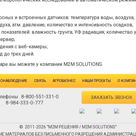
ных и встроенных датчиков: температура воды, воздуха, г
уха; атм. давление; количество и интенсивность осадков;
оказателей: влажность грунта; УФ радиация; количество уг
ервер;
дения с веб-камеры;
 до трех дней.
одаре вы можете у компании M2M SOLUTIONS.
ЕОНАБЛЮДЕНИЕ
СВЯЗЬ
АГРОБИЗНЕС
НАШИ ПРОЕКТЫ
О КОМПА
8-800-551-331-0
ЗАКАЗАТЬ ЗВОНОК
8-984-333-0-777
© 2011-2026 “М2М РЕШЕНИЯ / M2M SOLUTIONS”
Е МАТЕРИАЛОВ БЕЗ ПИСЬМЕННОГО РАЗРЕШЕНИЯ АДМИНИСТРАЦ