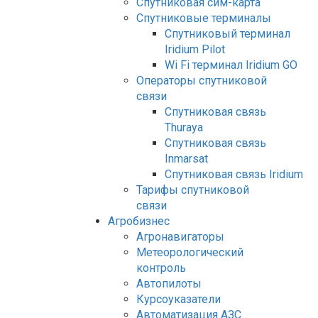
Спутниковая сим-карта
Спутниковые терминалы
Спутниковый терминал
Iridium Pilot
Wi Fi терминал Iridium GO
Операторы спутниковой
связи
Спутниковая связь
Thuraya
Спутниковая связь
Inmarsat
Спутниковая связь Iridium
Тарифы спутниковой
связи
Агробизнес
Агронавигаторы
Метеорологический
контроль
Автопилоты
Курсоуказатели
Автоматизация АЗС