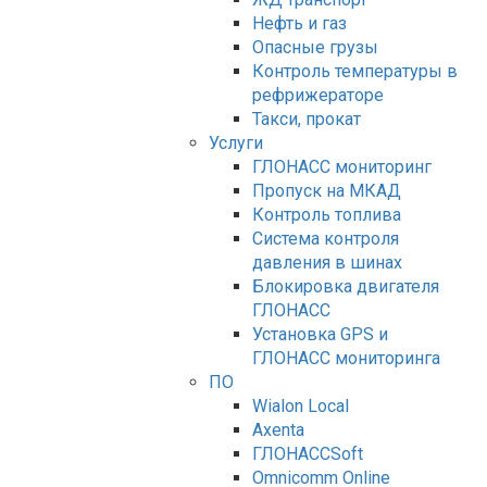
Нефть и газ
Опасные грузы
Контроль температуры в
рефрижераторе
Такси, прокат
Услуги
ГЛОНАСС мониторинг
Пропуск на МКАД
Контроль топлива
Система контроля
давления в шинах
Блокировка двигателя
ГЛОНАСС
Установка GPS и
ГЛОНАСС мониторинга
ПО
Wialon Local
Axenta
ГЛОНАССSoft
Оmnicomm Оnline