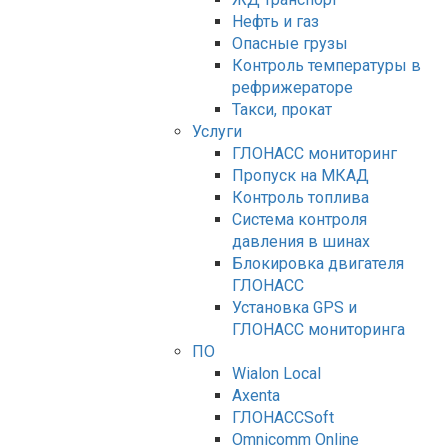
Нефть и газ
Опасные грузы
Контроль температуры в
рефрижераторе
Такси, прокат
Услуги
ГЛОНАСС мониторинг
Пропуск на МКАД
Контроль топлива
Система контроля
давления в шинах
Блокировка двигателя
ГЛОНАСС
Установка GPS и
ГЛОНАСС мониторинга
ПО
Wialon Local
Axenta
ГЛОНАССSoft
Оmnicomm Оnline