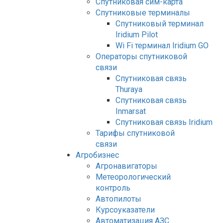
Спутниковая сим-карта
Спутниковые терминалы
Спутниковый терминал
Iridium Pilot
Wi Fi терминал Iridium GO
Операторы спутниковой
связи
Спутниковая связь
Thuraya
Спутниковая связь
Inmarsat
Спутниковая связь Iridium
Тарифы спутниковой
связи
Агробизнес
Агронавигаторы
Метеорологический
контроль
Автопилоты
Курсоуказатели
Автоматизация АЗС