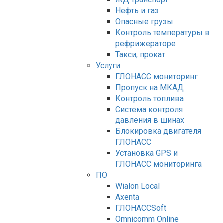
Нефть и газ
Опасные грузы
Контроль температуры в
рефрижераторе
Такси, прокат
Услуги
ГЛОНАСС мониторинг
Пропуск на МКАД
Контроль топлива
Система контроля
давления в шинах
Блокировка двигателя
ГЛОНАСС
Установка GPS и
ГЛОНАСС мониторинга
ПО
Wialon Local
Axenta
ГЛОНАССSoft
Оmnicomm Оnline