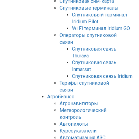
Спутниковая сим-карта
Спутниковые терминалы
Спутниковый терминал
Iridium Pilot
Wi Fi терминал Iridium GO
Операторы спутниковой
связи
Спутниковая связь
Thuraya
Спутниковая связь
Inmarsat
Спутниковая связь Iridium
Тарифы спутниковой
связи
Агробизнес
Агронавигаторы
Метеорологический
контроль
Автопилоты
Курсоуказатели
Автоматизация АЗС