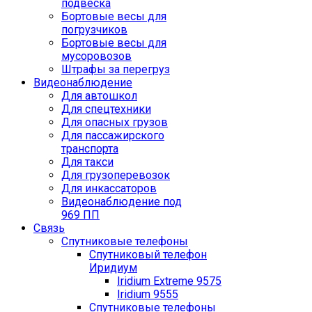
подвеска
Бортовые весы для
погрузчиков
Бортовые весы для
мусоровозов
Штрафы за перегруз
Видеонаблюдение
Для автошкол
Для спецтехники
Для опасных грузов
Для пассажирского
транспорта
Для такси
Для грузоперевозок
Для инкассаторов
Видеонаблюдение под
969 ПП
Связь
Спутниковые телефоны
Спутниковый телефон
Иридиум
Iridium Extreme 9575
Iridium 9555
Спутниковые телефоны