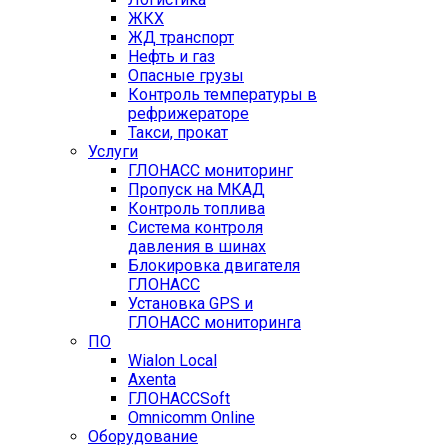
ЖКХ
ЖД транспорт
Нефть и газ
Опасные грузы
Контроль температуры в
рефрижераторе
Такси, прокат
Услуги
ГЛОНАСС мониторинг
Пропуск на МКАД
Контроль топлива
Система контроля
давления в шинах
Блокировка двигателя
ГЛОНАСС
Установка GPS и
ГЛОНАСС мониторинга
ПО
Wialon Local
Axenta
ГЛОНАССSoft
Оmnicomm Оnline
Оборудование