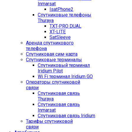
Inmarsat
IsatPhone2
Спутниковые телефоны
Thuraya
TXT-PRO DUAL
XT-LITE
SatSleeve
Аренда спутникового
телефона
Спутниковая сим-карта
Спутниковые терминалы
Спутниковый терминал
Iridium Pilot
Wi Fi терминал Iridium GO
Операторы спутниковой
связи
Спутниковая связь
Thuraya
Спутниковая связь
Inmarsat
Спутниковая связь Iridium
Тарифы спутниковой
связи