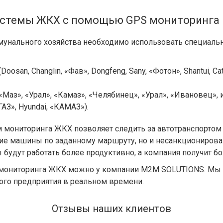
стемы ЖКХ с помощью GPS мониторинга –
унального хозяйства необходимо использовать специальн
(Doosan, Changlin, «Фав», Dongfeng, Sany, «Фотон», Shantui, Ca
«Маз», «Урал», «Камаз», «Челябинец», «Урал», «Ивановец», и
«ГАЗ», Hyundai, «КАМАЗ»).
мониторинга ЖКХ позволяет следить за автотранспортом 
ие машины по заданному маршруту, но и несанкционирова
будут работать более продуктивно, а компания получит б
С мониторинга ЖКХ можно у компании M2M SOLUTIONS. М
ого предприятия в реальном времени.
Отзывы наших клиентов